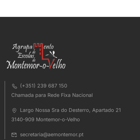
(+351) 239 687 150
Chamada para Rede Fixa Nacional
Largo Nossa Sra do Desterro, Apartado 21
3140-909 Montemor-o-Velho
secretaria@aemontemor.pt